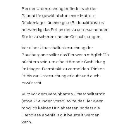
Zahnbehandlungen
Bei der Untersuchung befindet sich der
Patient für gewöhnlich in einer Matte in
Rückenlage, für eine gute Bildqualität ist es
Dentalröntgen
notwendig das Fell an der zu untersuchenden
Stelle zu scheren und ein Gel aufzutragen.
Osteopathie
Vor einer Ultraschalluntersuchung der
Bauchorgane sollte das Tier wenn möglich 12h
Physiotherapie
nüchtern sein, um eine störende Gasbildung
im Magen-Darmtrakt zu vermeiden. Trinken
ist bis zur Untersuchung erlaubt und auch
Blutegeltherapie
erwünscht.
Kurz vor dem vereinbarten Ultraschalltermin
Homöopathie
(etwa 2 Stunden vorab) sollte das Tier wenn
möglich keinen Urin absetzen, sodass die
Harnblase ebenfalls gut beurteilt werden
Aquatraining
kann.