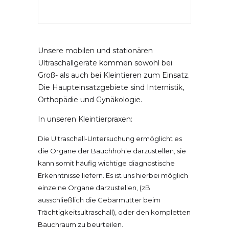
1
2
Kryptorchismus
Jobs
Unsere mobilen und stationären
Internistik mit Dr Schwarz
Kontakt & Anfahrt
Ultraschallgeräte kommen sowohl bei
Groß- als auch bei Kleintieren zum Einsatz.
Die Haupteinsatzgebiete sind Internistik,
Orthopädie mit Dr Vidovic
Datenschutz
Orthopädie und Gynäkologie.
Labor
Impressum
In unseren Kleintierpraxen:
Die Ultraschall-Untersuchung ermöglicht es
Ultraschall
die Organe der Bauchhöhle darzustellen, sie
kann somit häufig wichtige diagnostische
Erkenntnisse liefern. Es ist uns hierbei möglich
Röntgen
einzelne Organe darzustellen, (zB
ausschließlich die Gebärmutter beim
Endoskopie
Trächtigkeitsultraschall), oder den kompletten
Bauchraum zu beurteilen.